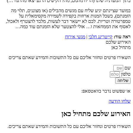
בתוך המעדניה שלנו (הריח מהמם, מה? הקישים הרגע יצאו מהתנור…)
במועד שציינתם יגיע שליח עם מגשים מהבילים (או מצוננים, תלוי מה
הזמנתם), כשכל המנות ארוזות בקפידה לשמירה מקסימאלית על
טמפרטורה וטריות. לכם לא יישאר דבר לעשות, מלבד להצטרף ולאכול,
לאסוף את הממחאות ו… אולי להצטער שלא הזמנתם עוד כמה…
ראה עוד:
קייטרינג חלבי
|
מגשי אירוח
האירוע שלכם
מתחיל כאן
השאירו פרטים ונחזור אליכם עם כל התשובות והמידע שאתם צריכים
שם
טלפון
שליחה
או שפשוט נדבר בוואטסאפ:
שלחו הודעה
האירוע שלכם מתחיל כאן
השאירו פרטים ונחזור אליכם עם כל התשובות והמידע שאתם צריכים.