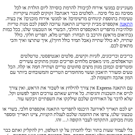
מעוניינים במגשי אירוח לכיבוד? להרמת כוסית? ליום הולדת או לכל
מסיבה גם בלי סיבה…לסלטים כבר דאגתם? זקוקים למנות עיקריות
טעימות בתוספת קינוחים מרשימים? או למגשי אירוח מוכנים? אין בעיה.
התאנה
אקספרס מבית קייטרינג התאנה ערוכה לספק לכם מנות טריות
ומלהיבות מתפריט האקספרס החלבי, הבשרי או הטבעוני שלנו, בכל כמות
(בתיאום מראש) והרכב בו תבחרו: תפריט מלא, תפריט חלקי, כולל
שתייה, לא כולל שתייה (אבל תמיד כולל חיוך!), איך שתרצו ואיך והכי
מתאים לכם.
כריכים וכריכונים, לזניות וקישים, סלטים ואנטיפסטי, טרטלטים
וטראפלסים, מיני מאפים מלוחים ופריכים ומגוון מתוקים עשירים
ומטריפים וכמובן מגוון מיצים סחוטים טריים ושתייה חמה או קלה. הכל
טעים ומעורר תיאבון ועשוי מהחומרים הטריים והמשובחים ביותר עם
המון אהבה ותשומת לב.
עם התאנה Express אין צורך להילחץ או לשבור את הראש, ואין צורך
לגייס את השכנות והגיסות. כל אירוע שאתם עורכים הופך לפשוט וקל,
שלא לדבר על האורחים שלכם שילקקו את השפתיים ויבקשו עוד.
יש לכם תאריך לאירוע? היכנסו לתפריטי התאנה אקספרס חלבי, בשרי או
טבעוני שלנו, צרפו את ההזמנה שלכם לעגלת הקניות, ציינו תאריך ומספר
מנות מבוקש, התקדמו לעבר הקופה ו… זהו.
בלי לעמוד שעות בתור ובלי להמתין על קו הטלפון, רק להקליק ואתם כבר