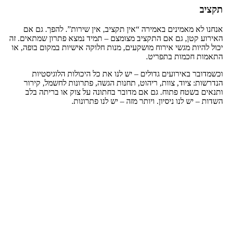
תקציב
אנחנו לא מאמינים באמירה “אין תקציב, אין שירות”. להפך. גם אם
האירוע קטן, גם אם התקציב מצומצם – תמיד נמצא פתרון שמתאים. זה
יכול להיות מגשי אירוח מושקעים, מנות חלוקה אישיות במקום בופה, או
התאמות חכמות בתפריט.
וכשמדובר באירועים גדולים – יש לנו את כל היכולות הלוגיסטיות
הנדרשות: ציוד, צוות, ריהוט, תחנות הגשה, פתרונות לחשמל, קירור
ותנאים בשטח פתוח. גם אם מדובר בחתונה על צוק או בריתה בלב
השדות – יש לנו ניסיון. ויותר מזה – יש לנו פתרונות.