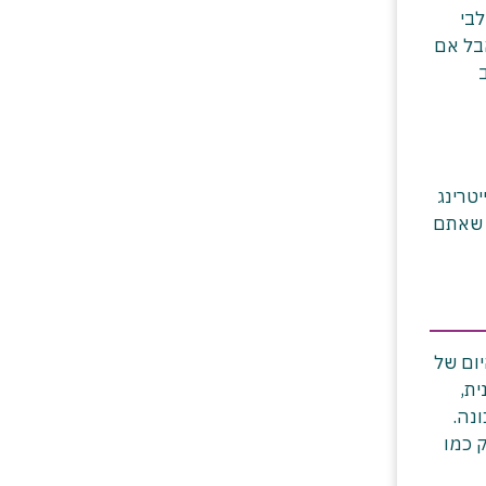
בי
אבל אם
טרינג
 שאתם
ום של
ית,
ונה.
 כמו