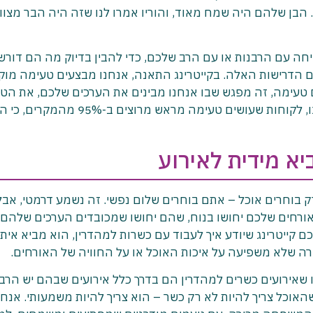
 הבן שלהם היה שמח מאוד, והוריו אמרו לנו שזה היה הבר מצוו
ה עם הרבנות או עם הרב שלכם, כדי להבין בדיוק מה הם דורשי
 עם הדרישות האלה. בקייטרינג התאנה, אנחנו מבצעים טעימה מו
 טעימה, זה מפגש שבו אנחנו מבינים את הערכים שלכם, את הט
שלכם, ואת מה שחשוב לכם באירוע. מהניסיון שלנו, לקוחות שעושים טעימה מראש מרוצים ב-95% מהמק
יא מידית לאירוע
ק בוחרים אוכל – אתם בוחרים שלום נפשי. זה נשמע דרמטי, אבל
האורחים שלכם יחושו בנוח, שהם יחושו שמכובדים הערכים שלהם,
כם קייטרינג שיודע איך לעבוד עם כשרות למהדרין, הוא מביא איתו
רה שלא משפיעה על איכות האוכל או על החוויה של האורחים.
ו שאירועים כשרים למהדרין הם בדרך כלל אירועים שבהם יש הרב
אוכל צריך להיות לא רק כשר – הוא צריך להיות משמעותי. אנחנ