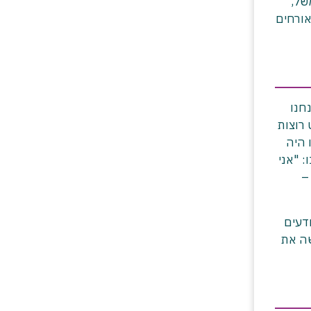
של,
אורחים
חנו
רוצות
י מ-2023 שבו לקוח שלנו היה
 "אני
–
דעים
שה את