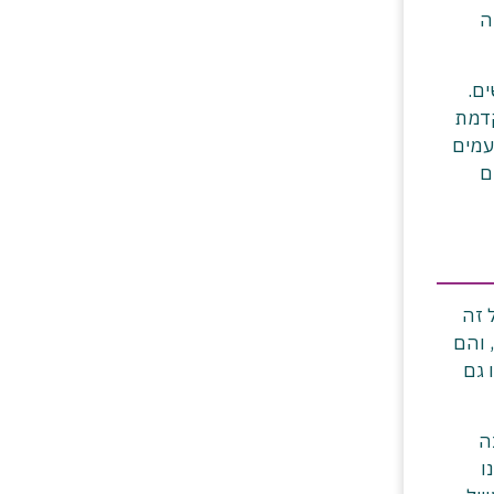
ה
ם.
קדמת
עמים
רים, כי הם
 זה
 והם
 גם
ה
ו