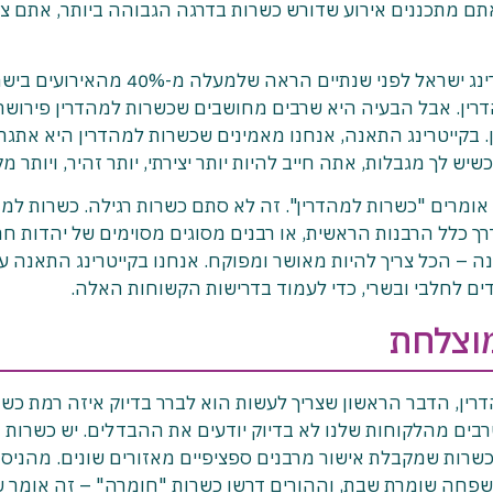
אתם מתכננים אירוע שדורש כשרות בדרגה הגבוהה ביותר, אתם צר
הנתונים מעניינים: סקר שפרסמה התאחדות קייטרינג ישראל לפני שנתיים הראה שלמעלה מ-0%
15 דורשים כשרות למהדרין. אבל הבעיה היא שרבים מחושבים שכשרות למהדרין פירוש
ן. בקייטרינג התאנה, אנחנו מאמינים שכשרות למהדרין היא אתגר
ש לך מגבלות, אתה חייב להיות יותר יצירתי, יותר זהיר, ויותר מק
 אומרים "כשרות למהדרין". זה לא סתם כשרות רגילה. כשרות למה
רך כלל הרבנות הראשית, או רבנים מסוגים מסוימים של יהדות חר
נה – הכל צריך להיות מאושר ומפוקח. אנחנו בקייטרינג התאנה ע
ים לחלבי ובשרי, כדי לעמוד בדרישות הקשוחות האלה.
מוצלחת
ין, הדבר הראשון שצריך לעשות הוא לברר בדיוק איזה רמת כשר
רבים מהלקוחות שלנו לא בדיוק יודעים את ההבדלים. יש כשרות
כשרות שמקבלת אישור מרבנים ספציפיים מאזורים שונים. מהניסיו
למשפחה שומרת שבת, וההורים דרשו כשרות "חומרה" – זה אומר 