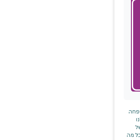
למשפחה
ו
ל
כל מה