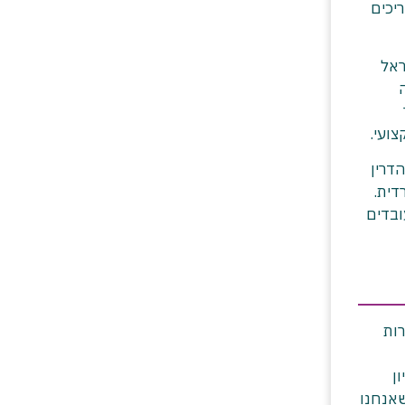
יכים
4 מהאירועים בישראל
ה
צועי.
דרין
דית.
ובדים
ות
ן
שאנחנו