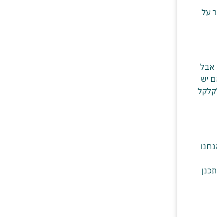
ר על
 אבל
ם יש
קלקל
נחנו
תכנן