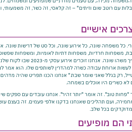
המשפחה מכירה, עם טעמים מודרניים שמפתיעים ומשמחים. למ
לות עם רוטב שום וזיתים" – זה קלאסי, זה כשר, זה משמעותי, ו
רכים אישיים
. כל משפחה שונה, כל אירוע שונה, וכל סט של דרישות שונה. אנ
ת, משפחות חרדיות, משפחות דתיות לאומיות, ומשפחות שפשוט 
להיות זהירות עם הכשרות שלהן. כל אחד מהם צריך משהו שונה. אנחנו זוכרים אירוע עסק
לעשות ארוחת עבודה כשרה למהדרין לשותפים שלו. הוא אמר לנו:
ייל, רק בגלל שאני שומר שבת." אנחנו הכנו תפריט שהיה מדהים 
 לא כשרים היו אוכלים בשמחה.
פחות טוב". זה אומר "יותר זהיר". אנחנו עובדים עם ספקים שיו
חמירה, ועם תהליכים שאנחנו בדקנו אלפי פעמים. זה בעצם עו
ר מדוקדקים בכל שלב.
 הם מופיעים