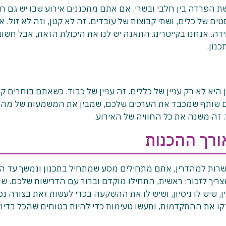
הפרדה בין חלבי ובשרי. אם אתם מתכננים אירוע שבו יש גם חל
ים של כלים, ושתי קבוצות של עובדים. זה לא קטן, וזה לא זול. 
דה. אנחנו בקייטרינג התאנה יש לנו את היכולת הזאת, אבל חשוב
נון.
יא לא רק עניין של כללים. זה עניין של כבוד. כשאתם בוחרים קיי
רים שותף שמכבד את הערכים שלכם, שמבין את המשמעות של מה
 זה משנה את כל החוויה של האירוע.
ורך ההכנות
שרות למהדרין, אתם מתחילים מסע שמתחיל בתכנון ונמשך עד הי
צריך לזכור: ראשית, התחילו מוקדם וברור עם הדרישות שלכם. שנ
, שיש לו ניסיון, ושיש לו את ההשקעה בכדי לעשות זאת בצורה נכ
קו את ההתקדמות, ותעשו טעימות כדי להיות בטוחים שהכל בדיוק