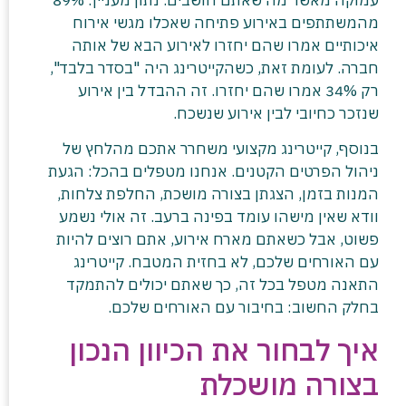
עמוקה מאשר מה שאתם חושבים. נתון מעניין: 89%
מהמשתתפים באירוע פתיחה שאכלו מגשי אירוח
איכותיים אמרו שהם יחזרו לאירוע הבא של אותה
חברה. לעומת זאת, כשהקייטרינג היה "בסדר בלבד",
רק 34% אמרו שהם יחזרו. זה ההבדל בין אירוע
שנזכר כחיובי לבין אירוע שנשכח.
בנוסף, קייטרינג מקצועי משחרר אתכם מהלחץ של
ניהול הפרטים הקטנים. אנחנו מטפלים בהכל: הגעת
המנות בזמן, הצגתן בצורה מושכת, החלפת צלחות,
וודא שאין מישהו עומד בפינה ברעב. זה אולי נשמע
פשוט, אבל כשאתם מארח אירוע, אתם רוצים להיות
עם האורחים שלכם, לא בחזית המטבח. קייטרינג
התאנה מטפל בכל זה, כך שאתם יכולים להתמקד
בחלק החשוב: בחיבור עם האורחים שלכם.
איך לבחור את הכיוון הנכון
בצורה מושכלת