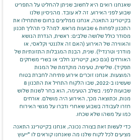
שאנחנו רואים היא לחשוב שניתן להחליט על התפריט
שבוע לפני האירוע. זה לא עובד. מהניסיון שלנו
בקייטרינג התאנה, אנחנו ממליצים בחום שתתחילו את
התכנון לפחות 6 שבועות מראש. למה? כי תהליך תכנון
מסודר כולל שלושה שלבים: ראשית, הגדרת הנושא
והאווירה של האירוע (האם זה אלגנטי וקלאסי, או
מודרני וטרנדי?). שנית, הבנת המגבלות התזונתיות של
האורחים (וגם כאן, קייטרינג חלבי או בשרי משחקים
תפקיד). שלישית, טעימה מוקדמת של המנות
המוצעות. אנחנו זוכרים אירוע פתיחה לחברת בטוח
שעשינו ב-2022, שבו הלקוח התחיל את התכנון 8
שבועות לפני. בשלב הטעימה, הוא בחר לשנות שלוש
מנות, וכתוצאה מכך, האירוע היה מושלם. אורחים
חזרו לעבודה בשבוע שאחרי ודברו על מגשי האירוח
כמו על משהו שלא שכחו.
כדי לעשות זאת בצורה נכונה, אנחנו בקייטרינג התאנה
מציעים לכל לקוח שלנו מה שאנחנו קוראים לו "ייעוץ