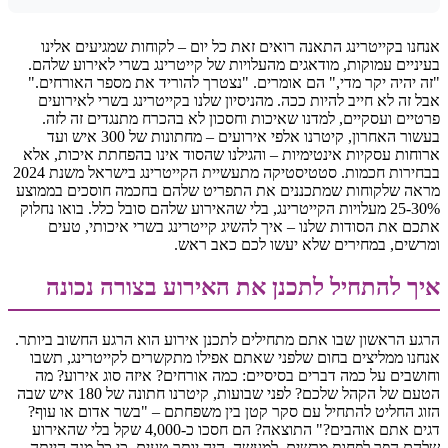
אנחנו בקייטרינג התאנה רואים זאת כל יום – לקוחות שמגיעים אלינו
בעיניים עמוקות, מודאגים מהעלויות של קייטרינג בשרי לאירוע שלהם.
"זה יהיה יקר מדי," הם אומרים. "נצטרך להוריד את מספר האורחים."
אבל זה לא חייב להיות ככה. מהניסיון שלנו בקייטרינג בשרי לאירועים
פרטיים ועסקיים, למדנו שאיכות וחסכון לא בהכרח מתנגדים זה לזה.
בעשור האחרון, קיטרנו אלפי אירועים – מחתונות של 300 איש ועד
ארוחות עסקיות אינטימיות – והגילנו שהסוד אינו בהפחתת איכות, אלא
בבחירות חכמות. סטטיסטיקה מתעשיית הקייטרינג בישראל משנת 2024
מראה שלקוחות שמתכננים את התפריט שלהם בחכמה חוסכים בממוצע
25-30% מעלויות הקייטרינג, בלי שהאירוע שלהם סובל כלל. בואו נחלוק
אתכם את הסודות שלנו – איך להשיג קייטרינג בשרי איכותי, טעים
ומרשים, במחירים שלא יעשו לכם כאב ראש.
איך להתחיל לתכנן את האירוע בצורה נכונה
הרגע הראשון שבו אתם מתחילים לתכנן אירוע הוא הרגע החשוב ביותר.
אנחנו ממליצים בחום שלפני שאתם אפילו מתקשרים לקייטרינג, תשבו
וחושבים על כמה דברים בסיסיים: כמה אורחים? איזה סוג אירוע? מה
הטעם של הקהל שלכם? לפני שבועות, קיטרנו חתונה של 180 איש שבה
הזוג החליט להתחיל עם סקר קטן בין משפחתם – "בשר אדום או עוף?
דגים אתם אוהבים?" התוצאה? הם חסכו כ-4,000 שקל בלי שהאירוע
שלהם הפך לפחות מרשים. למעשה, היה יותר טעים, כי כל מנה הייתה