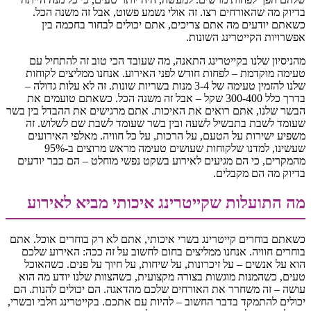
בדיוק מה שהאורחים רצו. זה אולי נשמע פשוט, אבל זה משנה הכל.
כשאתם יודעים מה אתם צריכים, אתם יכולים לבחור בחכמה בין
אפשרויות הקייטרינג השונות.
מהניסיון שלנו בקייטרינג התאנה, מה שעובד הכי טוב זה להתחיל עם
טעימה מוקדמת – לפחות חודש לפני האירוע. אנחנו ממליצים לקוחות
שלנו להזמין טעימה של 3-4 מנות בשריות שונות. זה לא עלות גדולה –
בדרך כלל 300-400 שקל – אבל זה משנה הכל. כשאתם טועמים את
הבשר שלנו, אתם רואים את האיכות. אתם מרגישים את ההבדל בין בשר
שעומד לשבת בתבשיל לשעה ובין בשר שעומד לשבת שם לשלוש. זה
משפיע ישירות על הטעם, על הרכות, על כל חוויה. מאלפי האירועים
שעשינו, למדנו שלקוחות שעושים טעימה מראש מרוצים ב-95%
מהמקרים, כי הם מגיעים לאירוע בשקט נפשי מוחלט – הם כבר יודעים
בדיוק מה הם מקבלים.
מה התועלות שקייטרינג איכותי מביא לאירוע
כשאתם בוחרים קייטרינג בשרי איכותי, אתם לא רק בוחרים אוכל. אתם
בוחרים חוויה. אנחנו ממליצים בחום לחשוב על זה ככה: האירוע שלכם
הוא על אנשים – על זיכרונות, על שיחות, על חיוך על פנים. כשהאוכל
טעים, כשהמנות מוגשות בצורה מקצועית, כשהצוות שלנו יודע מה הוא
עושה – זה משחרר את האורחים שלכם מהדאגה. הם יכולים להנות. הם
יכולים להתמקד בדבר החשוב – להיות עם אתכם. בקייטרינג חלבי ובשרי,