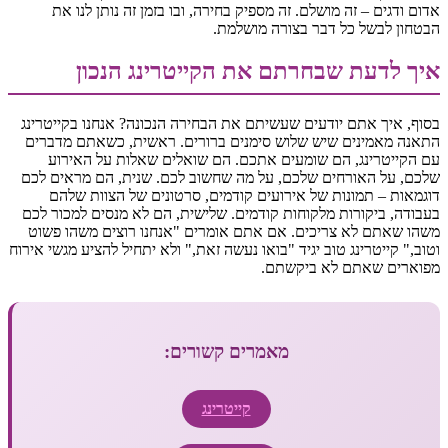
אדום ודגים – זה מושלם. זה מספיק בחירה, ובו בזמן זה נותן לנו את
הבטחון לבשל כל דבר בצורה מושלמת.
איך לדעת שבחרתם את הקייטרינג הנכון
בסוף, איך אתם יודעים שעשיתם את הבחירה הנכונה? אנחנו בקייטרינג
התאנה מאמינים שיש שלוש סימנים ברורים. ראשית, כשאתם מדברים
עם הקייטרינג, הם שומעים אתכם. הם שואלים שאלות על האירוע
שלכם, על האורחים שלכם, על מה שחשוב לכם. שנית, הם מראים לכם
דוגמאות – תמונות של אירועים קודמים, סרטונים של הצוות שלהם
בעבודה, ביקורות מלקוחות קודמים. שלישית, הם לא מנסים למכור לכם
משהו שאתם לא צריכים. אם אתם אומרים "אנחנו רוצים משהו פשוט
וטוב," קייטרינג טוב יגיד "בואו נעשה זאת," ולא יתחיל להציע מגשי אירוח
מפוארים שאתם לא ביקשתם.
מאמרים קשורים:
קייטרינג