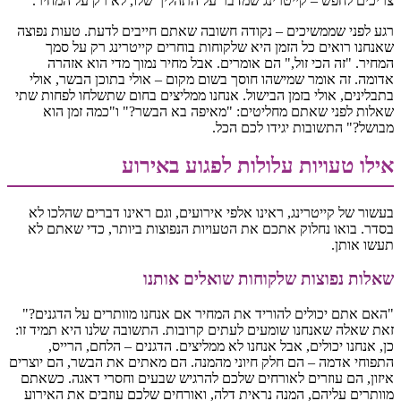
צריכים לחפש – קייטרינג שמדבר על התהליך שלו, לא רק על המחיר.
רגע לפני שממשיכים – נקודה חשובה שאתם חייבים לדעת. טעות נפוצה
שאנחנו רואים כל הזמן היא שלקוחות בוחרים קייטרינג רק על סמך
המחיר. "זה הכי זול," הם אומרים. אבל מחיר נמוך מדי הוא אזהרה
אדומה. זה אומר שמישהו חוסך בשום מקום – אולי בתוכן הבשר, אולי
בתבלינים, אולי בזמן הבישול. אנחנו ממליצים בחום שתשלחו לפחות שתי
שאלות לפני שאתם מחליטים: "מאיפה בא הבשר?" ו"כמה זמן הוא
מבושל?" התשובות יגידו לכם הכל.
אילו טעויות עלולות לפגוע באירוע
בעשור של קייטרינג, ראינו אלפי אירועים, וגם ראינו דברים שהלכו לא
בסדר. בואו נחלוק אתכם את הטעויות הנפוצות ביותר, כדי שאתם לא
תעשו אותן.
שאלות נפוצות שלקוחות שואלים אותנו
"האם אתם יכולים להוריד את המחיר אם אנחנו מוותרים על הדגנים?"
זאת שאלה שאנחנו שומעים לעתים קרובות. התשובה שלנו היא תמיד זו:
כן, אנחנו יכולים, אבל אנחנו לא ממליצים. הדגנים – הלחם, הרייס,
התפוחי אדמה – הם חלק חיוני מהמנה. הם מאתים את הבשר, הם יוצרים
איזון, הם עוזרים לאורחים שלכם להרגיש שבעים וחסרי דאגה. כשאתם
מוותרים עליהם, המנה נראית דלה, ואורחים שלכם עוזבים את האירוע