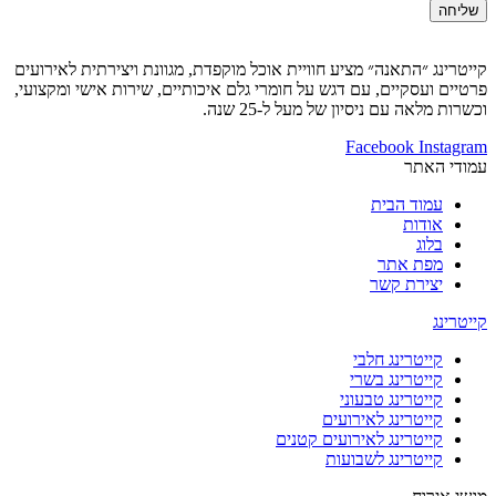
שליחה
קייטרינג ״התאנה״ מציע חוויית אוכל מוקפדת, מגוונת ויצירתית לאירועים
פרטיים ועסקיים, עם דגש על חומרי גלם איכותיים, שירות אישי ומקצועי,
וכשרות מלאה עם ניסיון של מעל ל-25 שנה.
Facebook
Instagram
עמודי האתר
עמוד הבית
אודות
בלוג
מפת אתר
יצירת קשר
קייטרינג
קייטרינג חלבי
קייטרינג בשרי
קייטרינג טבעוני
קייטרינג לאירועים
קייטרינג לאירועים קטנים
קייטרינג לשבועות