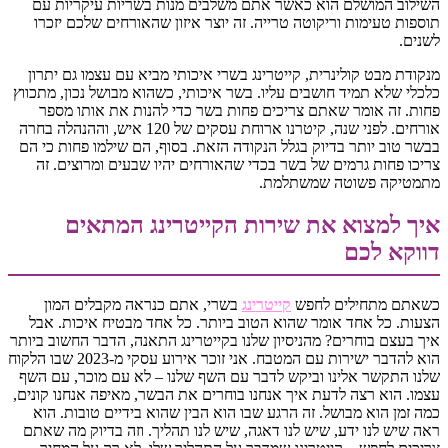
השילוב המושלם הוא כאשר אתם משלבים מנות בשריות עיקריות עם
תוספות טעימות וריקוטה טרייה. זה יוצר איזון שהאורחים שלכם יזכרו
לשנים.
מנקודת מבט קולינרית, קייטרינג בשרי איכותי מביא עם עצמו גם יתרון
כלכלי שלא תמיד חושבים עליו. בשר איכותי, כשהוא מבושל נכון, מתכווץ
פחות. זה אומר שאתם צריכים פחות בשר כדי להנות את אותו מספר
אורחים. לפני שנה, קיטרנו ארוחת עסקים של 120 איש, וההנהלה בחרה
בבשר טוב יותר בדיוק בגלל הנקודה הזאת. בסוף, הם שילמו פחות כי הם
צריכו פחות גרמים של בשר בכדי שהאורחים יהיו שבעים ומרוצים. זה
מתמטיקה פשוטה שמשתלמת.
איך למצוא את שירות הקייטרינג המתאים
דווקא לכם
כשאתם מתחילים לחפש
קייטרינג
בשרי, אתם כנראה מקבלים המון
הצעות. כל אחד אומר שהוא הטוב ביותר. כל אחד מבטיח איכות. אבל
איך בעצם בוחרים? מהניסיון שלנו בקייטרינג התאנה, הדבר החשוב ביותר
הוא להדבר ישירות עם המטבח. אני זוכר אירוע עסקי מ-2023 שבו הלקוח
שלנו התקשר אלינו וביקש לדבר עם השף שלנו – לא עם מוכר, עם השף
עצמו. הוא רצה לדעת איך אנחנו בוחרים את הבשר, מאיפה אנחנו קונים,
כמה זמן הוא מבושל. זה הרגע שבו הוא הבין שהוא בידיים טובות. הוא
ראה שיש לנו ידע, שיש לנו דאגה, שיש לנו תהליך. וזה בדיוק מה שאתם