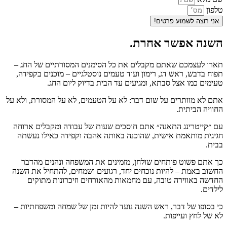
טלפון
אני רוצה לשמוע פרטים!
השנה אפשר אחרת.
תארו לעצמכם שאתם מקבלים את כל הסימנים המסורתיים של החג –
תפוח בדבש, ראש דג, רימון ועוד טעמים נוסטלגיים – מוכנים בקפידה,
טעימים כמו אצל סבתא, ומגיעים עד הבית בדיוק ליום החג.
אתם לא מוותרים על שום דבר: לא על הטעמים, לא על המסורת, ולא על
החוויה הביתית.
עם ״קייטרינג התאנה״ אתם חוסכים שעות של עבודה ומקבלים ארוחה
חגיגית מותאמת אישית, שהוכנה באותה אהבה וקפידה כאילו נעשתה
בבית.
כך אתם פשוט פותחים שולחן, מזמינים את המשפחה ונהנים מהדבר
החשוב באמת – להיות נוכחים יחד, רגועים ושמחים, להתחיל את השנה
החדשה באווירה טובה, עם מחמאות מהאורחים וזיכרונות מתוקים
לילדים.
כי בסופו של דבר, ראש השנה נועד להיות זמן של שמחה ומשפחתיות –
לא של לחץ ועייפות.